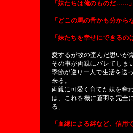
「妹たちは俺のものだ……
「どこの馬の骨かも分から
「妹たちを幸せにできるの
愛するが故の歪んだ思いが
その事が両親にバレてしま
季節が巡り一人で生活を送
来る。
両親に可愛く育てた妹を奪
は、これを機に蒼羽を完全
る。
「血縁による絆など、信用