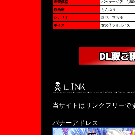
販売価格
パッケージ版 2,800
原画家
とんぷう
シナリオ
影花 立ち棒
ボイス
女の子フルボイス
当サイトはリンクフリーで
バナーアドレス